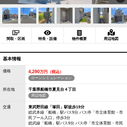
間取・区画
特長・設備
物件概要
周辺地図
基本情報
価格
4,290
万円（税込）
ローンシミュレーション
所在地
千葉県船橋市夏見台４丁目
周辺地図
交通
東武野田線「塚田」駅徒歩19分
総武本線「船橋」駅バス9分 バス停「市立体育館・市
民プール入口」停歩3分
総武線「船橋」駅バス9分 バス停「市立体育館・市民