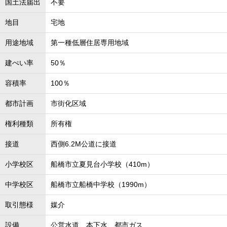
国土法届出
不要
地目
宅地
用途地域
第一種低層住居専用地域
建ぺい率
50％
容積率
100％
都市計画
市街化区域
権利種類
所有権
接道
西側6.2M公道に接道
小学校区
船橋市立夏見台小学校（410m）
中学校区
船橋市立船橋中学校（1990m）
取引態様
媒介
設備
公営水道、本下水、都市ガス