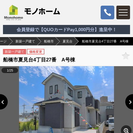
会員登録で【QUOカードPay1,000円分】進呈中！
ージ
新築一戸建て
船橋市
夏見台
船橋市夏見台4丁目27番 A号棟
新築一戸建て
価格変更
船橋市夏見台4丁目27番 A号棟
1/25