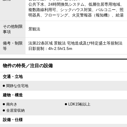
公共下水、24時間換気システム、低層住居専用地域、
複数路線利用可、シックハウス対策、バルコニー、照
明器具、フローリング、火災警報器（報知機）、給湯
その他制限
景観法
事項
備考・制限
法第22条区域 景観法 宅地造成及び特定盛土等規制法
等
日影規制：4h-2.5h/1.5m
物件の特長／注目の設備
交通・立地
閑静な住宅地
建物・構造
南向き
LDK15帖以上
全居室収納
設備・仕様