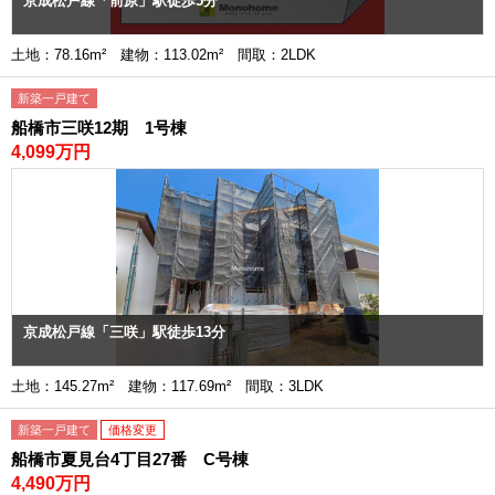
京成松戸線「前原」駅徒歩5分
土地：78.16m² 建物：113.02m² 間取：2LDK
新築一戸建て
船橋市三咲12期 1号棟
4,099万円
京成松戸線「三咲」駅徒歩13分
土地：145.27m² 建物：117.69m² 間取：3LDK
新築一戸建て
価格変更
船橋市夏見台4丁目27番 C号棟
4,490万円