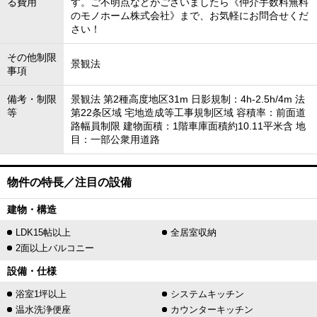
る費用
す。ご不明点などがございましたら《仲介手数料無料
のモノホーム株式会社》まで、お気軽にお問合せくだ
さい！
その他制限
景観法
事項
備考・制限
景観法 第2種高度地区31m 日影規制：4h-2.5h/4m 法
等
第22条区域 宅地造成等工事規制区域 容積率：前面道
路幅員制限 建物面積：1階車庫面積約10.11平米含 地
目：一部公衆用道路
物件の特長／注目の設備
建物・構造
LDK15帖以上
全居室収納
2面以上バルコニー
設備・仕様
浴室1坪以上
システムキッチン
温水洗浄便座
カウンターキッチン