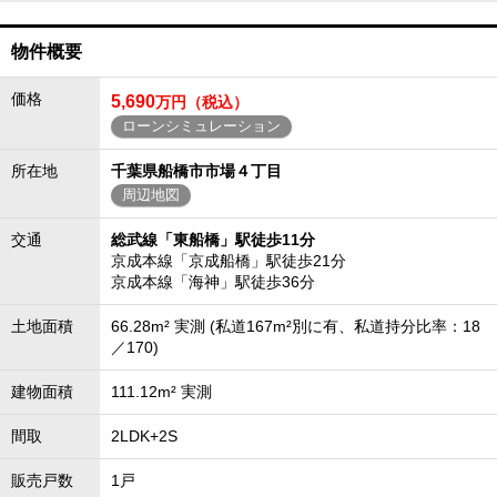
物件概要
価格
5,690
万円（税込）
ローンシミュレーション
所在地
千葉県船橋市市場４丁目
周辺地図
交通
総武線「東船橋」駅徒歩11分
京成本線「京成船橋」駅徒歩21分
京成本線「海神」駅徒歩36分
土地面積
66.28m² 実測 (私道167m²別に有、私道持分比率：18
／170)
建物面積
111.12m² 実測
間取
2LDK+2S
販売戸数
1戸