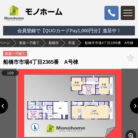
会員登録で【QUOカードPay1,000円分】進呈中！
ページ
新築一戸建て
船橋市
市場
船橋市市場4丁目2365番 A号棟
新築一戸建て
船橋市市場4丁目2365番 A号棟
1/29