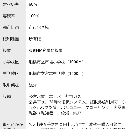
建ぺい率
60％
容積率
160％
都市計画
市街化区域
権利種類
所有権
接道
東側4M私道に接道
小学校区
船橋市立市場小学校（1000m）
中学校区
船橋市立宮本中学校（1400m）
取引態様
媒介
設備
公営水道、本下水、都市ガス
公共下水、24時間換気システム、複数路線利用可、シ
ックハウス対策、バルコニー、フローリング、火災警
報器（報知機）、給湯、納戸
取引にかか
＼♪【仲介手数料０円】♪／にて、本物件購入可能で