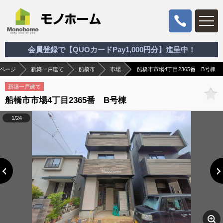
会員登録で【QUOカードPay1,000円分】進呈中！
ページ
新築一戸建て
船橋市
市場
船橋市市場4丁目2365番 B号棟
新築一戸建て
船橋市市場4丁目2365番 B号棟
1/24