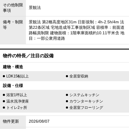
その他制限
景観法
事項
備考・制限
景観法 第2種高度地区31m 日影規制：4h-2.5h/4m 法
等
第22条区域 宅地造成等工事規制区域 容積率：前面道
路幅員制限 建物面積：1階車庫面積約10.11平米含 地
目：一部公衆用道路
物件の特長／注目の設備
建物・構造
LDK15帖以上
全居室収納
設備・仕様
浴室1坪以上
システムキッチン
温水洗浄便座
カウンターキッチン
トイレ2ヶ所
全居室フローリング
物件更新
2026/08/07