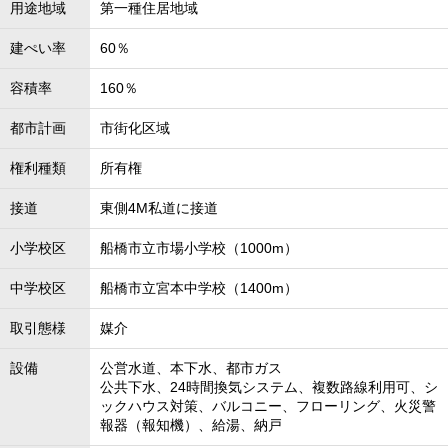
用途地域
第一種住居地域
建ぺい率
60％
容積率
160％
都市計画
市街化区域
権利種類
所有権
接道
東側4M私道に接道
小学校区
船橋市立市場小学校（1000m）
中学校区
船橋市立宮本中学校（1400m）
取引態様
媒介
設備
公営水道、本下水、都市ガス
公共下水、24時間換気システム、複数路線利用可、シ
ックハウス対策、バルコニー、フローリング、火災警
報器（報知機）、給湯、納戸