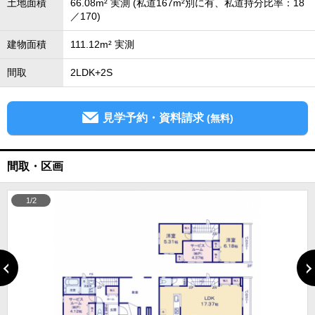
土地面積
66.08m² 実測 (私道167m²別に有、私道持分比率：18
／170)
建物面積
111.12m² 実測
間取
2LDK+2S
見学予約・資料請求
(無料)
間取・区画
1/2