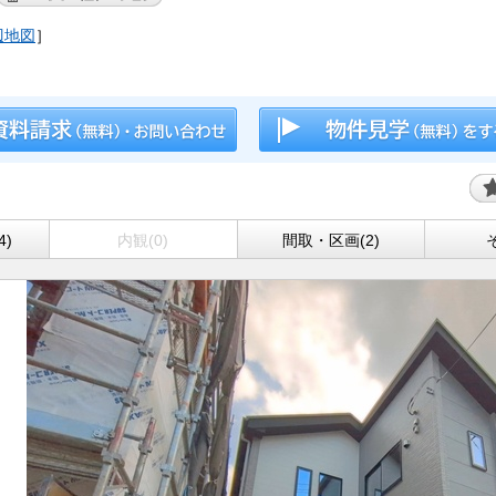
辺地図
］
4)
内観(0)
間取・区画(2)