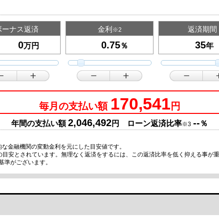
ボーナス返済
金利
返済期間
※2
万円
％
年
170,541
毎月の支払い額
円
2,046,492
--
年間の支払い額
円 ローン返済比率
％
※3
的な金融機関の変動金利を元にした目安値です。
限の目安とされています。無理なく返済をするには、この返済比率を低く抑える事が
基準がございます。