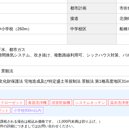
都市計画
市街
接道
北側
小学校（260m）
中学校区
船橋
下水、都市ガス
4時間換気システム、吹き抜け、複数路線利用可、シックハウス対策、バ
、景観法
 文化財保護法 宅地造成及び特定盛土等規制法 景観法 第1種高度地区31
ンクローゼット
食器洗浄機
浴室乾燥機
システムキッチン
温水洗浄便
ゼット
小学校800m以内
税される場合は税込み価格です。（1,000円未満は切り上げ。）
件の詳細につきましてはお問い合わせください。