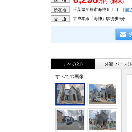
万円（税込）
千葉県船橋市海神５丁目
［
周
所在地
京成本線「海神」駅徒歩9分
交 通
すべて(21)
外観･パース(1
すべての画像