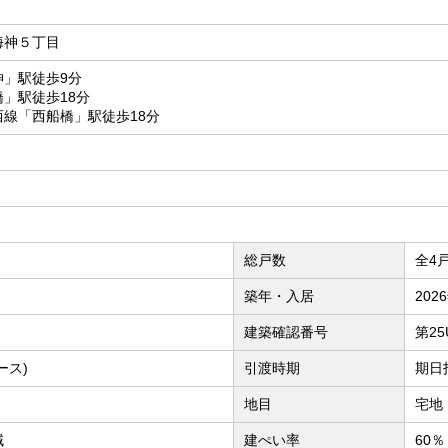
海神５丁目
神」駅徒歩9分
」駅徒歩18分
線「西船橋」駅徒歩18分
総戸数
全4
築年・入居
202
建築確認番号
第25
ース)
引渡時期
期日指
地目
宅地
域
建ぺい率
60％