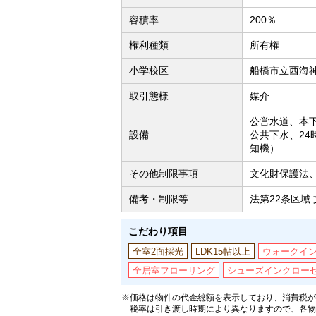
容積率
200％
権利種類
所有権
小学校区
船橋市立西海神
取引態様
媒介
公営水道、本
設備
公共下水、2
知機）
その他制限事項
文化財保護法
備考・制限等
法第22条区域
こだわり項目
全室2面採光
LDK15帖以上
ウォークイ
全居室フローリング
シューズインクロー
※価格は物件の代金総額を表示しており、消費税が課
税率は引き渡し時期により異なりますので、各物