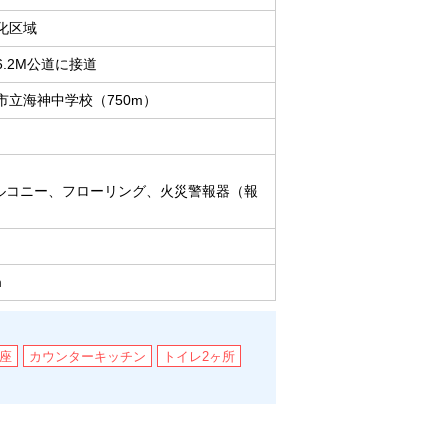
化区域
6.2M公道に接道
市立海神中学校（750m）
ルコニー、フローリング、火災警報器（報
m
座
カウンターキッチン
トイレ2ヶ所