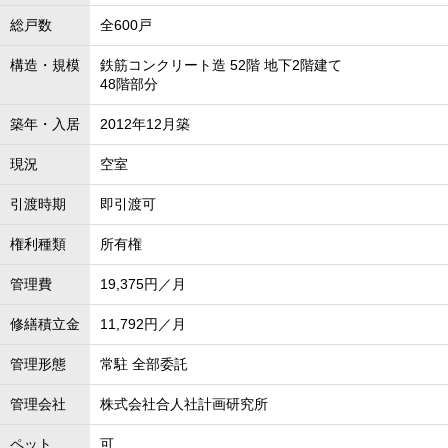
総戸数
全600戸
構造・規模
鉄筋コンクリート造 52階 地下2階建て
48階部分
築年・入居
2012年12月築
現況
空室
引渡時期
即引渡可
権利種類
所有権
管理費
19,375円／月
修繕積立金
11,792円／月
管理形態
常駐 全部委託
管理会社
株式会社合人社計画研究所
ペット
可