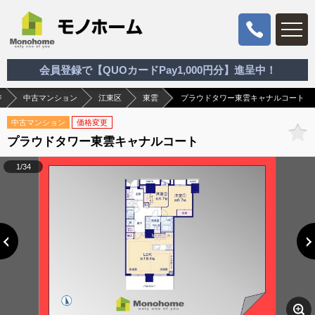
会員登録で【QUOカードPay1,000円分】進呈中！
ジ
中古マンション
江東区
東雲
プラウドタワー東雲キャナルコート
中古マンション
価格変更
プラウドタワー東雲キャナルコート
1/34