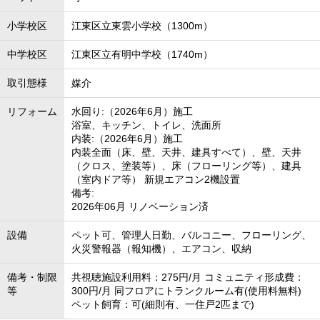
小学校区
江東区立東雲小学校（1300m）
中学校区
江東区立有明中学校（1740m）
取引態様
媒介
リフォーム
水回り:（2026年6月）施工
浴室、キッチン、トイレ、洗面所
内装:（2026年6月）施工
内装全面（床、壁、天井、建具すべて）、壁、天井
（クロス、塗装等）、床（フローリング等）、建具
（室内ドア等） 新規エアコン2機設置
備考:
2026年06月 リノベーション済
設備
ペット可、管理人日勤、バルコニー、フローリング、
火災警報器（報知機）、エアコン、収納
備考・制限
共視聴施設利用料：275円/月 コミュニティ形成費：
等
300円/月 同フロアにトランクルーム有(使用料無料)
ペット飼育：可(細則有、一住戸2匹まで)