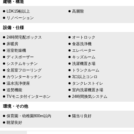
建物・構造
LDK15帖以上
高層階
リノベーション
設備・仕様
24時間宅配ボックス
オートロック
床暖房
食器洗浄機
浴室乾燥機
エレベーター
ディスポーザー
キッズルーム
システムキッチン
洗濯機置き場
全居室フローリング
トランクルーム
カウンターキッチン
3口以上コンロ
温水洗浄便座
タンクレストイレ
追焚機能
室内洗濯機置き場
TVモニタ付インターホン
24時間換気システム
環境・その他
保育園・幼稚園800m以内
陽当り良好
眺望良好