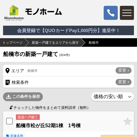
会員登録で【QUOカードPay1,000円分】進呈中！
トップページ
新築一戸建てをエリアから探す
船橋市
船橋市の新築一戸建て
(
324
件)
変更
エリア
船橋市
変更
検索条件
この条件を保存
チェックした物件をまとめて資料請求（無料）
新築一戸建て
船橋市松が丘52期1棟 1号棟
画像多数