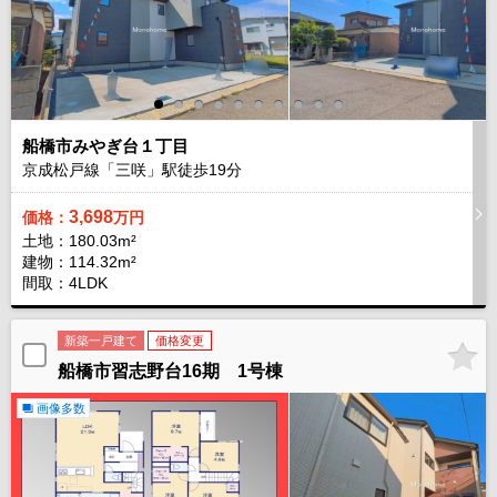
船橋市みやぎ台１丁目
京成松戸線「三咲」駅徒歩
19
分
3,698
価格：
万円
土地：180.03m²
建物：114.32m²
間取：4LDK
新築一戸建て
価格変更
船橋市習志野台16期 1号棟
画像多数