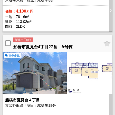
京成松戸線「前原」駅徒歩
5
分
4,180
価格：
万円
土地：78.16m²
建物：113.02m²
間取：2LDK
新築一戸建て
船橋市夏見台4丁目27番 A号棟
画像多数
船橋市夏見台４丁目
東武野田線「塚田」駅徒歩
19
分