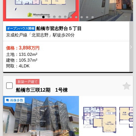
船橋市習志野台５丁目
オープンハウス開催
京成松戸線「北習志野」駅徒歩
20
分
3,898
価格：
万円
土地：131.02m²
建物：105.37m²
間取：4LDK
新築一戸建て
船橋市三咲12期 1号棟
画像多数