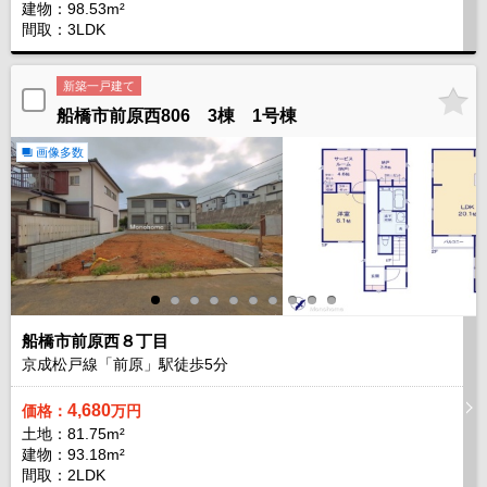
建物：98.53m²
間取：3LDK
新築一戸建て
船橋市前原西806 3棟 1号棟
画像多数
船橋市前原西８丁目
京成松戸線「前原」駅徒歩
5
分
4,680
価格：
万円
土地：81.75m²
建物：93.18m²
間取：2LDK