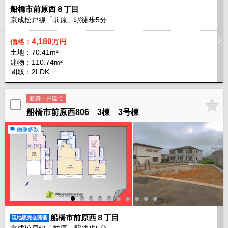
船橋市前原西８丁目
京成松戸線「前原」駅徒歩
5
分
4,180
価格：
万円
土地：70.41m²
建物：110.74m²
間取：2LDK
新築一戸建て
船橋市前原西806 3棟 3号棟
画像多数
船橋市前原西８丁目
現地販売会開催