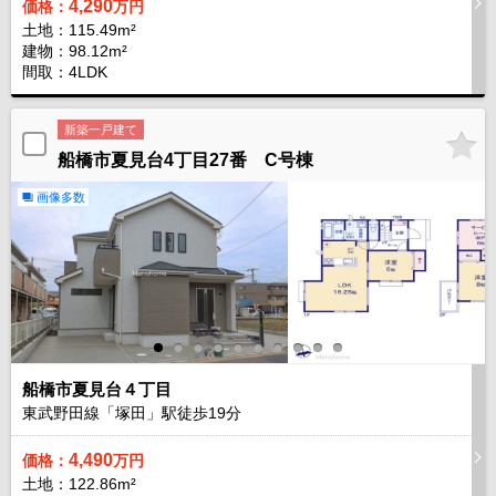
4,290
価格：
万円
土地：115.49m²
建物：98.12m²
間取：4LDK
新築一戸建て
船橋市夏見台4丁目27番 C号棟
画像多数
船橋市夏見台４丁目
東武野田線「塚田」駅徒歩
19
分
4,490
価格：
万円
土地：122.86m²