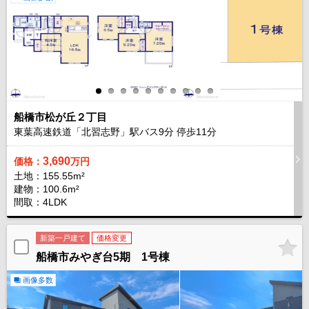
船橋市松が丘２丁目
東葉高速鉄道「北習志野」駅バス
9
分 停歩
11
分
3,690
価格：
万円
土地：155.55m²
建物：100.6m²
間取：4LDK
新築一戸建て
価格変更
船橋市みやぎ台5期 1号棟
画像多数