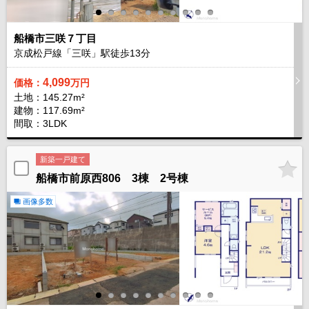
船橋市三咲７丁目
京成松戸線「三咲」駅徒歩
13
分
4,099
価格：
万円
土地：145.27m²
建物：117.69m²
間取：3LDK
新築一戸建て
船橋市前原西806 3棟 2号棟
画像多数