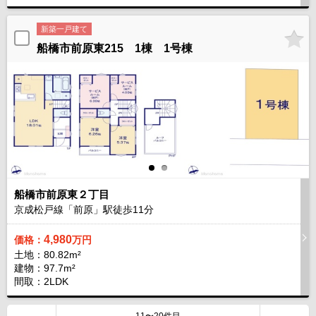
新築一戸建て
船橋市前原東215 1棟 1号棟
船橋市前原東２丁目
京成松戸線「前原」駅徒歩
11
分
4,980
価格：
万円
土地：80.82m²
建物：97.7m²
間取：2LDK