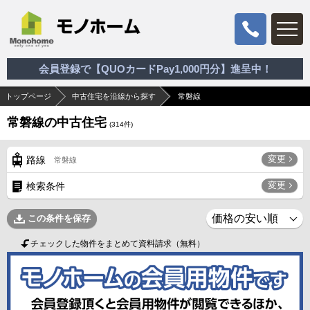
会員登録で【QUOカードPay1,000円分】進呈中！
トップページ
中古住宅を沿線から探す
常磐線
常磐線の中古住宅
(
314
件)
変更
路線
常磐線
変更
検索条件
この条件を保存
チェックした物件をまとめて資料請求（無料）