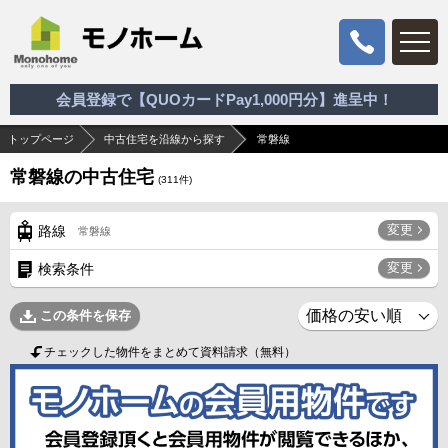
会員登録で【QUOカードPay1,000円分】進呈中！
トップページ
中古住宅を沿線から探す
常磐線
常磐線の中古住宅
(
311
件)
変更
路線
常磐線
変更
検索条件
この条件を保存
チェックした物件をまとめて資料請求（無料）