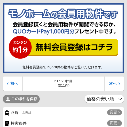
無料会員登録で
15,778
件の物件がご覧いただけます。
61〜70件目
前へ
次へ
(311件)
この条件を保存
変更
路線
常磐線
変更
検索条件