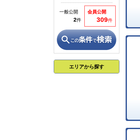
一般公開
会員公開
309
2
件
件
エリアから探す