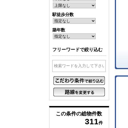
駅徒歩分数
築年数
フリーワードで絞り込む
この条件の
総物件数
311
件