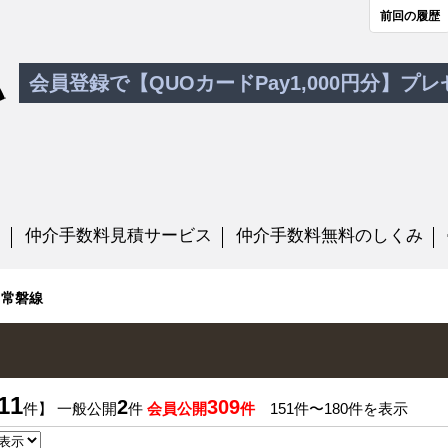
前回の履歴
会員登録で【QUOカードPay1,000円分】プ
す
仲介手数料見積サービス
仲介手数料無料のしくみ
常磐線
11
2
309
件】 一般公開
件
会員公開
件
151件〜180件を表示