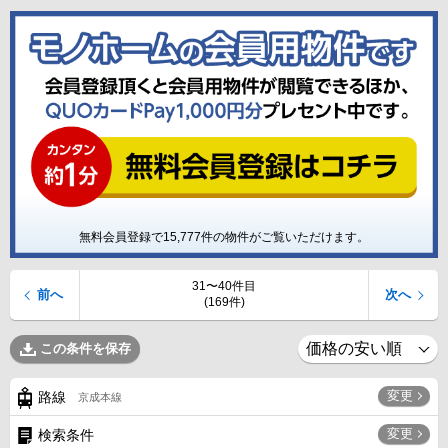
無料会員登録で
15,777
件の物件がご覧いただけます。
31〜40件目
前へ
次へ
(169件)
この条件を保存
変更
路線
京成本線
変更
検索条件