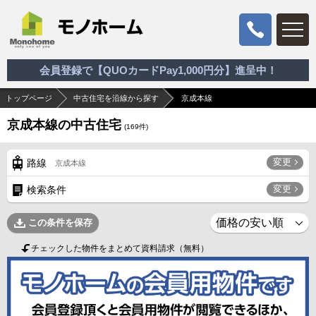
会員登録で【QUOカードPay1,000円分】進呈中！
トップページ
中古住宅を沿線から探す
京成本線
京成本線の中古住宅
(
169
件)
変更
路線
京成本線
変更
検索条件
この条件を保存
チェックした物件をまとめて資料請求（無料）