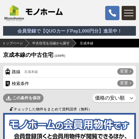
会員登録で【QUOカードPay1,000円分】進呈中！
トップページ
中古住宅を沿線から探す
京成本線
京成本線の中古住宅
(
169
件)
変更
路線
京成本線
変更
検索条件
この条件を保存
チェックした物件をまとめて資料請求（無料）