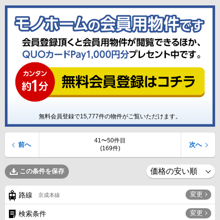
無料会員登録で
15,777
件の物件がご覧いただけます。
41〜50件目
前へ
次へ
(169件)
この条件を保存
変更
路線
京成本線
変更
検索条件