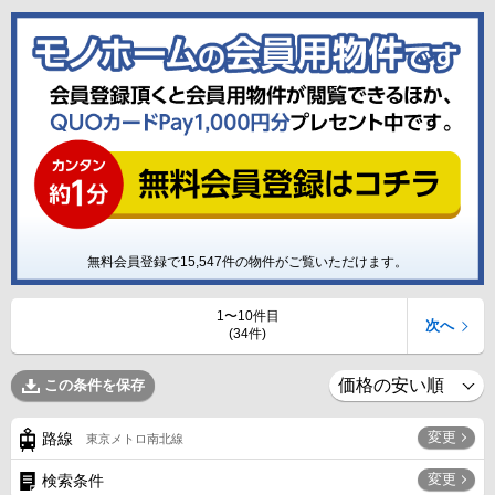
無料会員登録で
15,547
件の物件がご覧いただけます。
1〜10件目
次へ
(34件)
この条件を保存
変更
路線
東京メトロ南北線
変更
検索条件