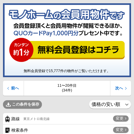
無料会員登録で
15,777
件の物件がご覧いただけます。
11〜20件目
前へ
次へ
(34件)
この条件を保存
変更
路線
東京メトロ南北線
変更
検索条件