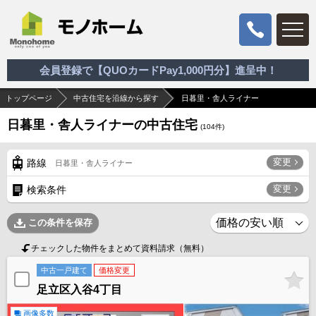
会員登録で【QUOカードPay1,000円分】進呈中！
トップページ
中古住宅を沿線から探す
日暮里・舎人ライナー
日暮里・舎人ライナーの中古住宅
(
104
件)
変更
路線
日暮里・舎人ライナー
変更
検索条件
この条件を保存
チェックした物件をまとめて資料請求（無料）
中古一戸建て
価格変更
足立区入谷4丁目
画像多数