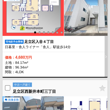
足立区入谷４丁目
現地販売会開催
日暮里・舎人ライナー「舎人」駅徒歩
14
分
4,680
価格：
万円
土地：84.17m²
建物：96.34m²
間取：4LDK
中古一戸建て
足立区西新井本町三丁目
画像多数