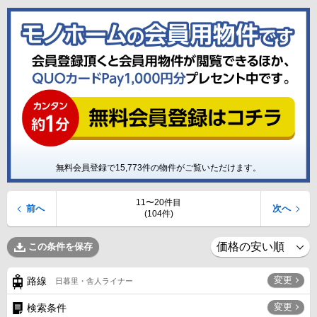
無料会員登録で
15,773
件の物件がご覧いただけます。
11〜20件目
前へ
次へ
(104件)
この条件を保存
変更
路線
日暮里・舎人ライナー
変更
検索条件