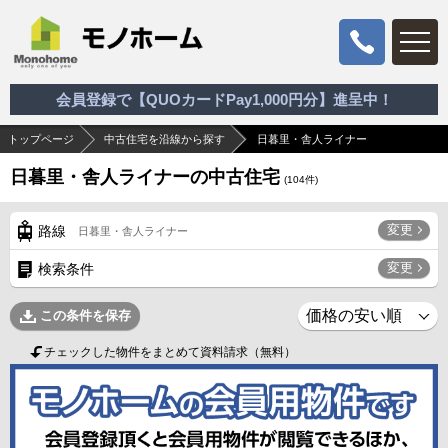
会員登録で【QUOカードPay1,000円分】進呈中！
トップページ
中古住宅を沿線から探す
日暮里・舎人ライナー
日暮里・舎人ライナーの中古住宅
(
104
件)
変更
路線
日暮里・舎人ライナー
変更
検索条件
この条件を保存
チェックした物件をまとめて資料請求（無料）