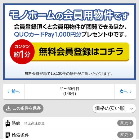
無料会員登録で
15,130
件の物件がご覧いただけます。
41〜50件目
前へ
次へ
(148件)
この条件を保存
変更
路線
埼玉高速鉄道
変更
検索条件