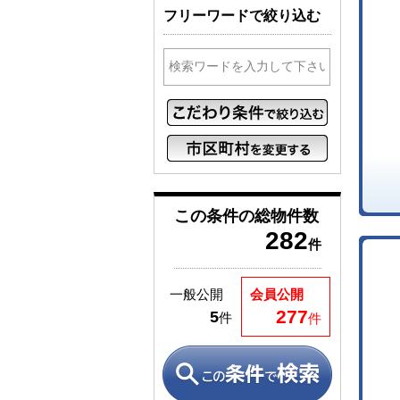
フリーワードで絞り込む
この条件の
総物件数
282
件
一般公開
会員公開
277
5
件
件