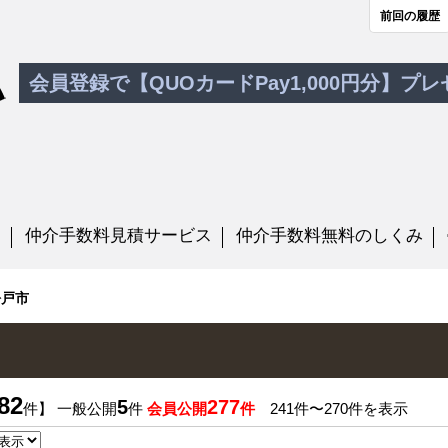
前回の履歴
会員登録で【QUOカードPay1,000円分】プ
す
仲介手数料見積サービス
仲介手数料無料のしくみ
松戸市
82
5
277
件】 一般公開
件
会員公開
件
241件〜270件を表示