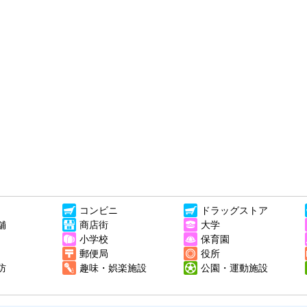
コンビニ
ドラッグストア
舗
商店街
大学
小学校
保育園
郵便局
役所
防
趣味・娯楽施設
公園・運動施設