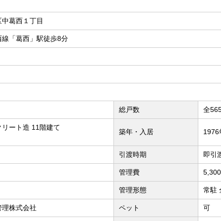
区中葛西１丁目
西線「葛西」駅徒歩8分
総戸数
全56
リート造 11階建て
築年・入居
197
引渡時期
即引
管理費
5,3
管理形態
常駐
管理株式会社
ペット
可