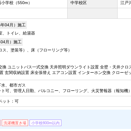
小学校（550m）
中学校区
江戸
6年04月）施工
室、トイレ、給湯器
年04月）施工
ロス、塗装等）、床（フローリング等）
交換 ユニットバス一式交換 天井照明ダウンライト設置 全壁・天井クロ
置 玄関収納設置 床全張替え エアコン設置 インターホン交換 クローゼ
下水、都市ガス
ット可、管理人日勤、バルコニー、フローリング、火災警報器（報知機
ペット：可
洗濯機置き場
小学校800m以内