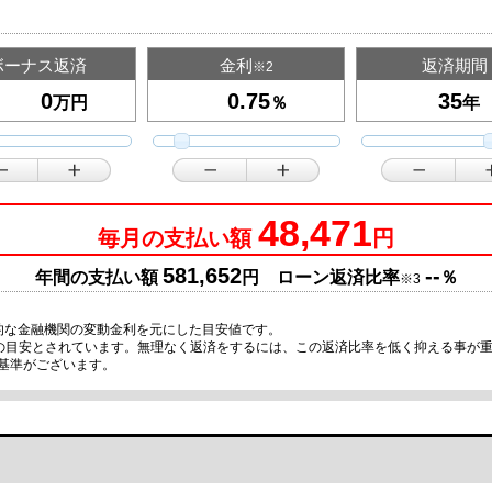
ボーナス返済
金利
返済期間
※2
万円
％
年
48,471
毎月の支払い額
円
581,652
--
年間の支払い額
円 ローン返済比率
％
※3
的な金融機関の変動金利を元にした目安値です。
限の目安とされています。無理なく返済をするには、この返済比率を低く抑える事が
基準がございます。