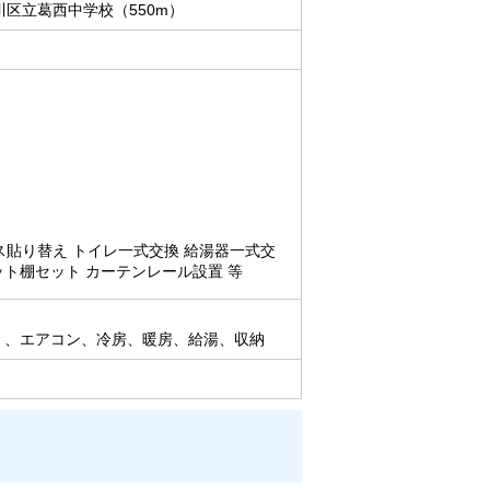
川区立葛西中学校（550m）
ス貼り替え トイレ一式交換 給湯器一式交
ット棚セット カーテンレール設置 等
）、エアコン、冷房、暖房、給湯、収納