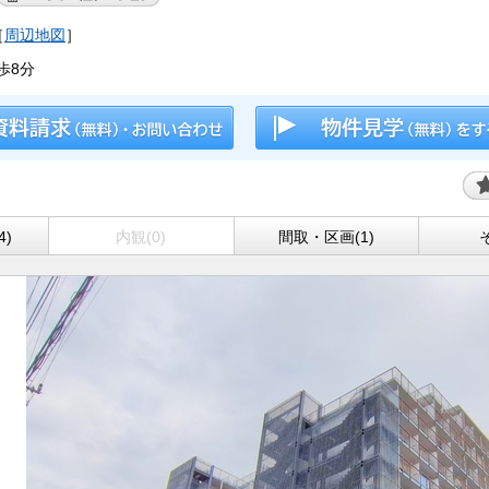
［
周辺地図
］
歩8分
4)
内観(0)
間取・区画(1)