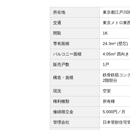
所在地
東京都江戸川
交通
東京メトロ東
間取
1K
専有面積
24.3m² (壁芯)
バルコニー面積
4.05m² 西向き
販売戸数
1戸
鉄骨鉄筋コンク
構造・規模
2階部分
現況
空室
権利種類
所有権
修繕積立金
5,000円／月
管理会社
日本管財住宅