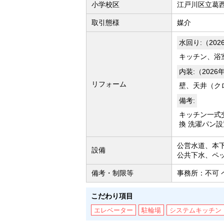
小学校区
江戸川区立葛西
取引態様
媒介
水回り:（202
キッチン、浴
内装:（2026
リフォーム
壁、天井（ク
備考:
キッチン一式
換 洗濯パン設
公営水道、本
設備
公共下水、ペ
備考・制限等
事務所：不可 
こだわり項目
エレベーター
駐輪場
システムキッチン